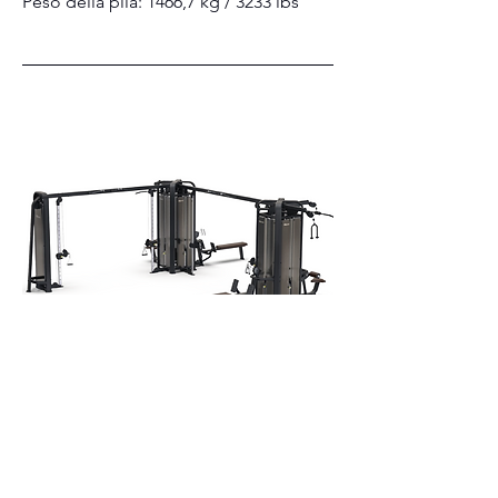
Peso della pila: 1466,7 kg / 3233 lbs
Diverse stazioni via
cavo
CMS-COM5